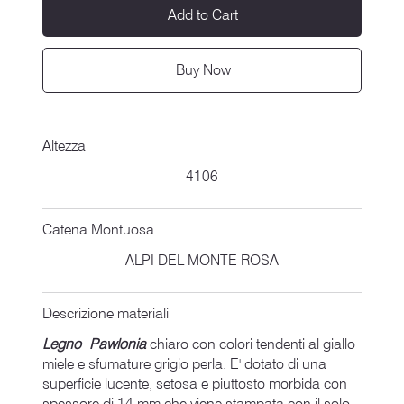
Add to Cart
Buy Now
Altezza
4106
Catena Montuosa
ALPI DEL MONTE ROSA
Descrizione materiali
Legno Pawlonia
chiaro con colori tendenti al giallo
miele e sfumature grigio perla. E' dotato di una
superficie lucente, setosa e piuttosto morbida con
spessore di 14 mm che viene stampata con il solo