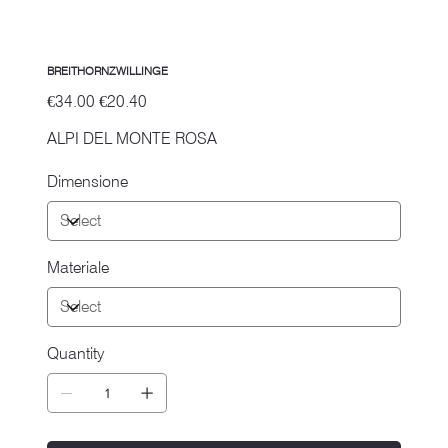
BREITHORNZWILLINGE
Original
Sale
€34.00
€20.40
price
price
ALPI DEL MONTE ROSA
Dimensione
Materiale
Quantity