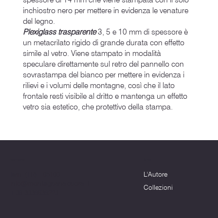
inchiostro nero per mettere in evidenza le venature
del legno.
Plexiglass trasparente
3, 5 e 10 mm di spessore è
un metacrilato rigido di grande durata con effetto
simile al vetro. Viene stampato in modalità
speculare direttamente sul retro del pannello con
sovrastampa del bianco per mettere in evidenza i
rilievi e i volumi delle montagne, così che il lato
frontale resti visibile al dritto e mantenga un effetto
vetro sia estetico, che protettivo della stampa.
Menu
Dove siamo
L'Autore
Terni (TR) - 05100
info@montagnenelcuore.it
Collezioni
+39 3339639223