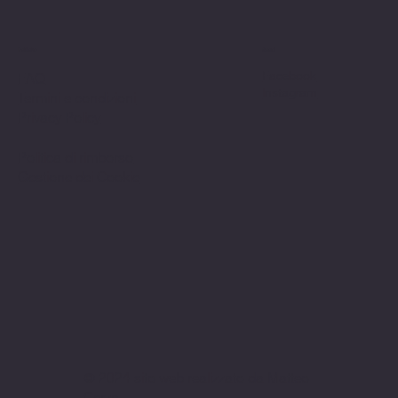
Politiche
Social
Facebook
FAQ
Instagram
Termini e condizioni
Privacy Policy
Politica di rimborso
Gestione dei Cookie
© 2024 sito web realizzato da Matteo
Cerza