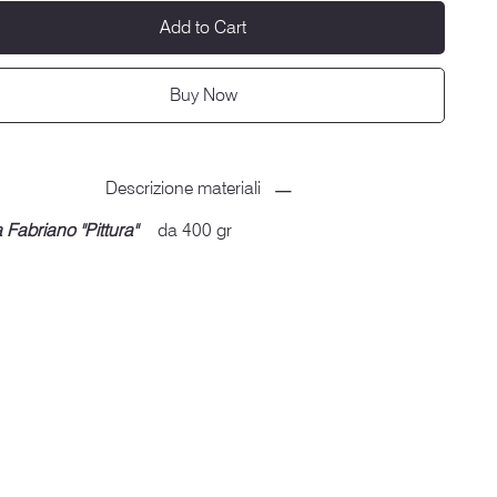
Add to Cart
Buy Now
Descrizione materiali
 Fabriano ''Pittura''
da 400 gr