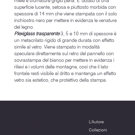
miele e sfumature grigio perla. E' dotato di una
superficie lucente, setosa e piuttosto morbida con
spessore di 14 mm che viene stampata con il solo
inchiostro nero per mettere in evidenza le venature
del legno.
Plexiglass trasparente
3, 5 e 10 mm di spessore è
un metacrilato rigido di grande durata con effetto
simile al vetro. Viene stampato in modalità
speculare direttamente sul retro del pannello con
sovrastampa del bianco per mettere in evidenza i
rilievi e i volumi delle montagne, così che il lato
frontale resti visibile al dritto e mantenga un effetto
vetro sia estetico, che protettivo della stampa.
Menu
Dove siamo
L'Autore
Terni (TR) - 05100
info@montagnenelcuore.it
Collezioni
+39 3339639223