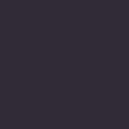
Politiche
Social
Facebook
FAQ
Instagram
Termini e condizioni
Privacy Policy
Politica di rimborso
Gestione dei Cookie