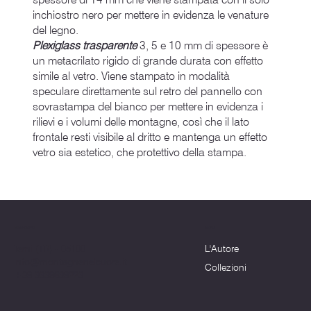
inchiostro nero per mettere in evidenza le venature
del legno.
Plexiglass trasparente
3, 5 e 10 mm di spessore è
un metacrilato rigido di grande durata con effetto
simile al vetro. Viene stampato in modalità
speculare direttamente sul retro del pannello con
sovrastampa del bianco per mettere in evidenza i
rilievi e i volumi delle montagne, così che il lato
frontale resti visibile al dritto e mantenga un effetto
vetro sia estetico, che protettivo della stampa.
Menu
Dove siamo
L'Autore
Terni (TR) - 05100
info@montagnenelcuore.it
Collezioni
+39 3339639223