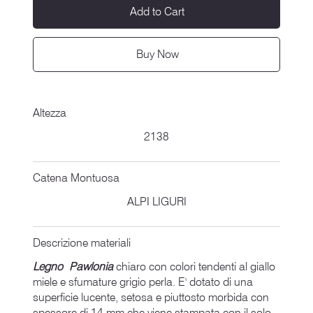
Add to Cart
Buy Now
Altezza
2138
Catena Montuosa
ALPI LIGURI
Descrizione materiali
Legno Pawlonia
chiaro con colori tendenti al giallo
miele e sfumature grigio perla. E' dotato di una
superficie lucente, setosa e piuttosto morbida con
spessore di 14 mm che viene stampata con il solo