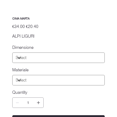
CIMA MARTA
Original
Sale
€34.00
€20.40
price
price
ALPI LIGURI
Dimensione
Materiale
Quantity