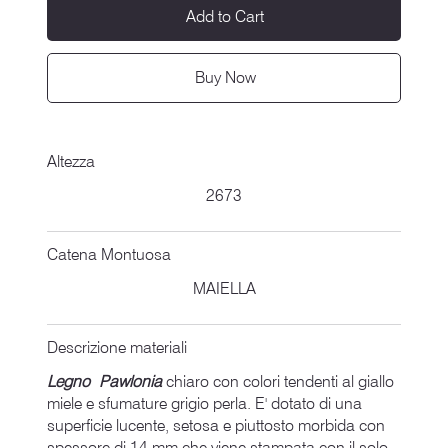
Add to Cart
Buy Now
Altezza
2673
Catena Montuosa
MAIELLA
Descrizione materiali
Legno Pawlonia
chiaro con colori tendenti al giallo
miele e sfumature grigio perla. E' dotato di una
superficie lucente, setosa e piuttosto morbida con
spessore di 14 mm che viene stampata con il solo