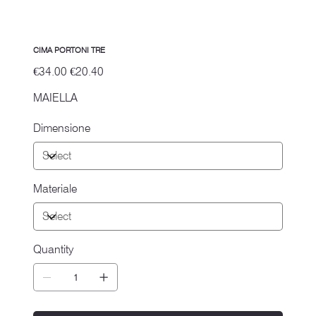
CIMA PORTONI TRE
Original
Sale
€34.00
€20.40
price
price
MAIELLA
Dimensione
Materiale
Quantity