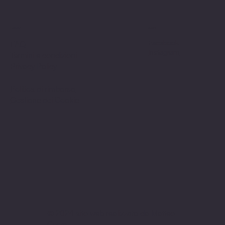
Politiche
Social
Facebook
FAQ
Instagram
Termini e condizioni
Privacy Policy
Politica di rimborso
Gestione dei Cookie
© 2024 sito web realizzato da Matteo
Cerza