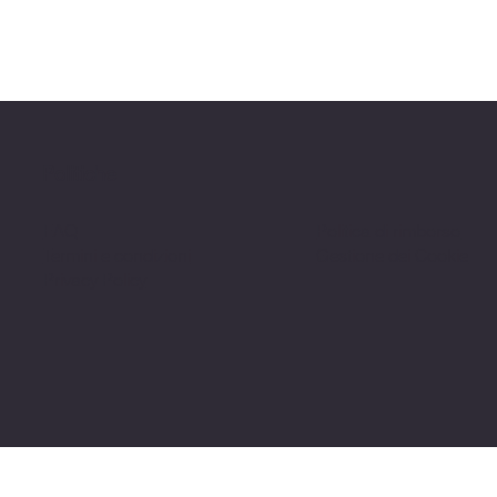
Politiche
FAQ
Politica di rimborso
Termini e condizioni
Gestione dei Cookie
Privacy Policy