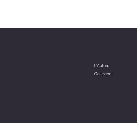
Menu
Dove siamo
Terni (TR) - 05100
L'Autore
info@montagnenelcuore.it
+39 3339639223
Collezioni
© 2024 sito web realizzato da Matteo Cerza