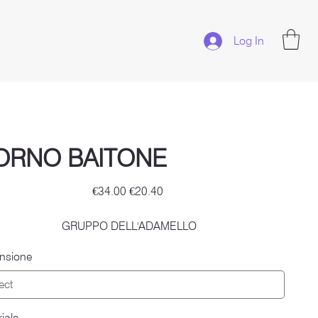
Log In
ORNO BAITONE
Original
Sale
€34.00
€20.40
price
price
GRUPPO DELL'ADAMELLO
nsione
iale