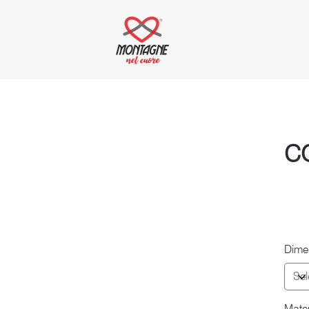
C
Dime
Mater