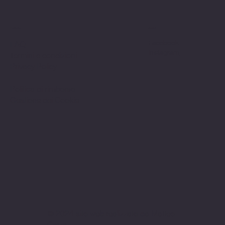
Politiche
Social
Facebook
FAQ
Instagram
Termini e condizioni
Privacy Policy
Politica di rimborso
Gestione dei Cookie
© 2024 sito web realizzato da Matteo
Cerza