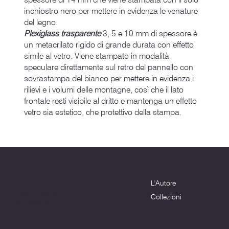
inchiostro nero per mettere in evidenza le venature
del legno.
Plexiglass trasparente
3, 5 e 10 mm di spessore è
un metacrilato rigido di grande durata con effetto
simile al vetro. Viene stampato in modalità
speculare direttamente sul retro del pannello con
sovrastampa del bianco per mettere in evidenza i
rilievi e i volumi delle montagne, così che il lato
frontale resti visibile al dritto e mantenga un effetto
vetro sia estetico, che protettivo della stampa.
Menu
Dove siamo
L'Autore
Terni (TR) - 05100
info@montagnenelcuore.it
Collezioni
+39 3339639223