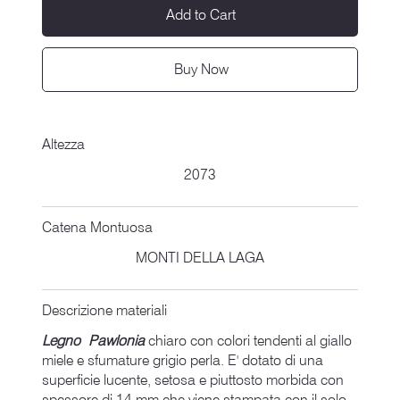
Add to Cart
Buy Now
Altezza
2073
Catena Montuosa
MONTI DELLA LAGA
Descrizione materiali
Legno Pawlonia
chiaro con colori tendenti al giallo
miele e sfumature grigio perla. E' dotato di una
superficie lucente, setosa e piuttosto morbida con
spessore di 14 mm che viene stampata con il solo