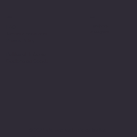
Politiche
Social
Facebook
FAQ
Instagram
Termini e condizioni
Privacy Policy
Politica di rimborso
Gestione dei Cookie
© 2024 sito web realizzato da Matteo
Cerza