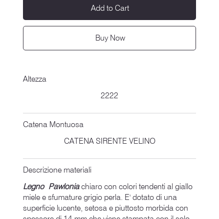
Add to Cart
Buy Now
Altezza
2222
Catena Montuosa
CATENA SIRENTE VELINO
Descrizione materiali
Legno Pawlonia
chiaro con colori tendenti al giallo
miele e sfumature grigio perla. E' dotato di una
superficie lucente, setosa e piuttosto morbida con
spessore di 14 mm che viene stampata con il solo