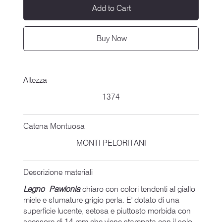
Add to Cart
Buy Now
Altezza
1374
Catena Montuosa
MONTI PELORITANI
Descrizione materiali
Legno Pawlonia
chiaro con colori tendenti al giallo
miele e sfumature grigio perla. E' dotato di una
superficie lucente, setosa e piuttosto morbida con
spessore di 14 mm che viene stampata con il solo