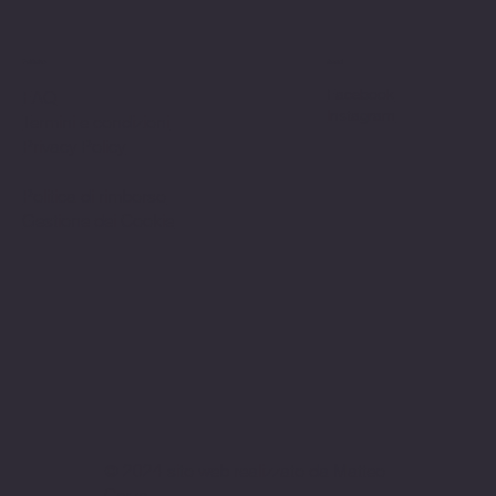
Politiche
Social
Facebook
FAQ
Instagram
Termini e condizioni
Privacy Policy
Politica di rimborso
Gestione dei Cookie
© 2024 sito web realizzato da Matteo
Cerza