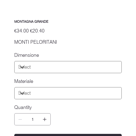
MONTAGNA GRANDE
Original
Sale
€34.00
€20.40
price
price
MONTI PELORITANI
Dimensione
Materiale
Quantity