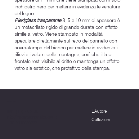
inchiostro nero per mettere in evidenza le venature
del legno.
Plexiglass trasparente
3, 5 e 10 mm di spessore è
un metacrilato rigido di grande durata con effetto
simile al vetro. Viene stampato in modalità
speculare direttamente sul retro del pannello con
sovrastampa del bianco per mettere in evidenza i
rilievi e i volumi delle montagne, così che il lato
frontale resti visibile al dritto e mantenga un effetto
vetro sia estetico, che protettivo della stampa.
Menu
Dove siamo
L'Autore
Terni (TR) - 05100
info@montagnenelcuore.it
Collezioni
+39 3339639223