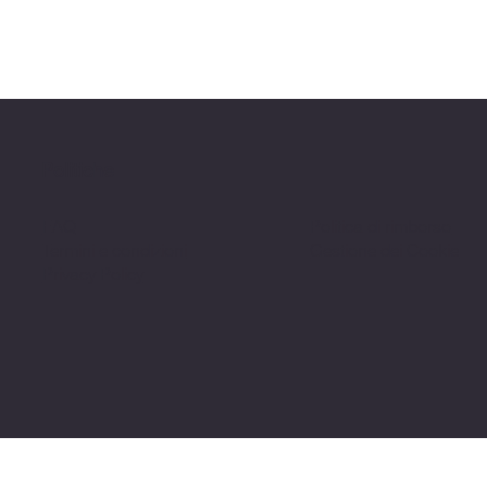
Politiche
FAQ
Politica di rimborso
Termini e condizioni
Gestione dei Cookie
Privacy Policy