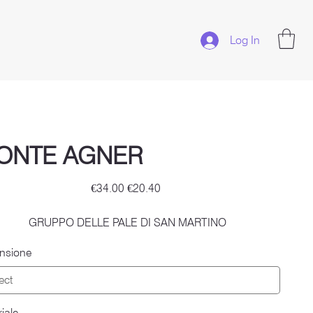
Log In
ONTE AGNER
Original
Sale
€34.00
€20.40
price
price
GRUPPO DELLE PALE DI SAN MARTINO
nsione
iale