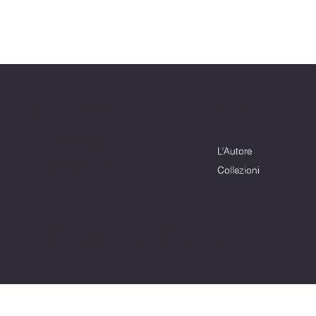
Menu
Dove siamo
Terni (TR) - 05100
L'Autore
info@montagnenelcuore.it
+39 3339639223
Collezioni
© 2024 sito web realizzato da Matteo Cerza