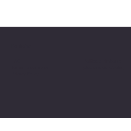
Politiche
FAQ
Politica di rimborso
Termini e condizioni
Gestione dei Cookie
Privacy Policy