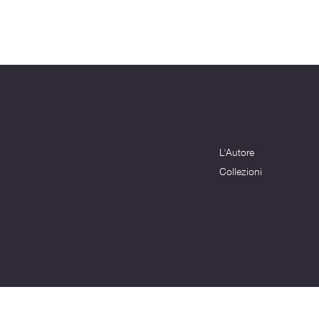
Menu
Dove siamo
Terni (TR) - 05100
L'Autore
info@montagnenelcuore.it
+39 3339639223
Collezioni
© 2024 sito web realizzato da Matteo Cerza