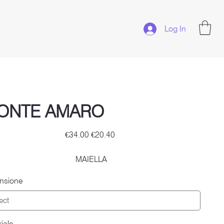
Log In
ONTE AMARO
Original
Sale
€34.00
€20.40
price
price
MAIELLA
nsione
iale