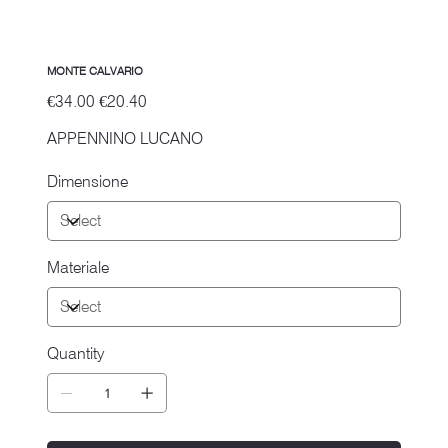
MONTE CALVARIO
Original
Sale
€34.00
€20.40
price
price
APPENNINO LUCANO
Dimensione
Materiale
Quantity