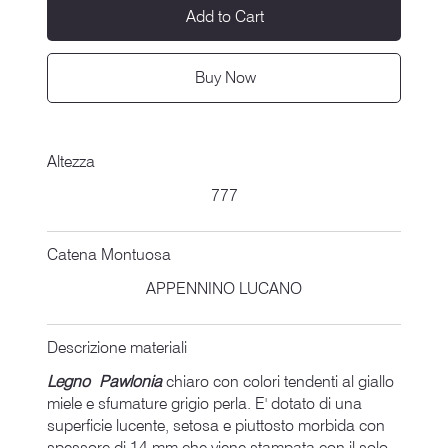
Add to Cart
Buy Now
Altezza
777
Catena Montuosa
APPENNINO LUCANO
Descrizione materiali
Legno Pawlonia
chiaro con colori tendenti al giallo
miele e sfumature grigio perla. E' dotato di una
superficie lucente, setosa e piuttosto morbida con
spessore di 14 mm che viene stampata con il solo