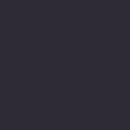
Politiche
Social
Facebook
FAQ
Instagram
Termini e condizioni
Privacy Policy
Politica di rimborso
Gestione dei Cookie
© 2024 sito web realizzato da Matteo
Cerza