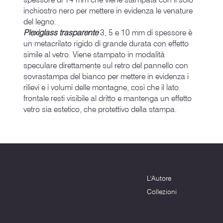
inchiostro nero per mettere in evidenza le venature
del legno.
Plexiglass trasparente
3, 5 e 10 mm di spessore è
un metacrilato rigido di grande durata con effetto
simile al vetro. Viene stampato in modalità
speculare direttamente sul retro del pannello con
sovrastampa del bianco per mettere in evidenza i
rilievi e i volumi delle montagne, così che il lato
frontale resti visibile al dritto e mantenga un effetto
vetro sia estetico, che protettivo della stampa.
Menu
Dove siamo
L'Autore
Terni (TR) - 05100
info@montagnenelcuore.it
Collezioni
+39 3339639223