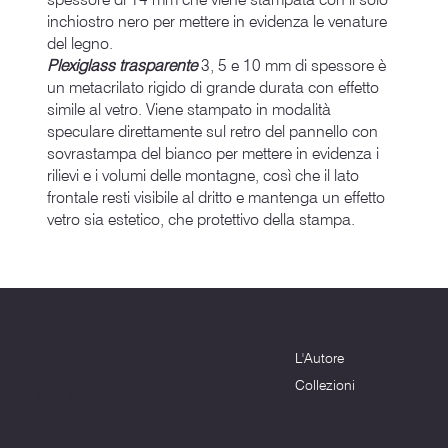
inchiostro nero per mettere in evidenza le venature
del legno.
Plexiglass trasparente
3, 5 e 10 mm di spessore è
un metacrilato rigido di grande durata con effetto
simile al vetro. Viene stampato in modalità
speculare direttamente sul retro del pannello con
sovrastampa del bianco per mettere in evidenza i
rilievi e i volumi delle montagne, così che il lato
frontale resti visibile al dritto e mantenga un effetto
vetro sia estetico, che protettivo della stampa.
Menu
Dove siamo
L'Autore
Terni (TR) - 05100
info@montagnenelcuore.it
Collezioni
+39 3339639223