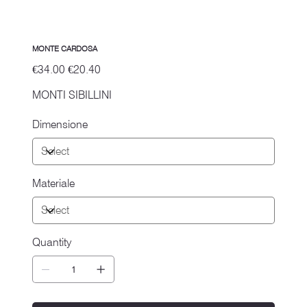
MONTE CARDOSA
Original
Sale
€34.00
€20.40
price
price
MONTI SIBILLINI
Dimensione
Materiale
Quantity