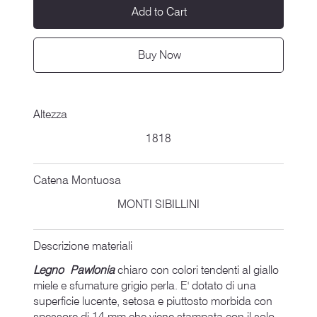
Add to Cart
Buy Now
Altezza
1818
Catena Montuosa
MONTI SIBILLINI
Descrizione materiali
Legno Pawlonia
chiaro con colori tendenti al giallo
miele e sfumature grigio perla. E' dotato di una
superficie lucente, setosa e piuttosto morbida con
spessore di 14 mm che viene stampata con il solo