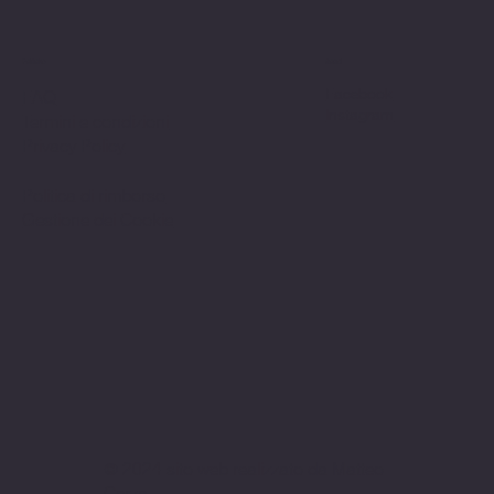
Politiche
Social
Facebook
FAQ
Instagram
Termini e condizioni
Privacy Policy
Politica di rimborso
Gestione dei Cookie
© 2024 sito web realizzato da Matteo
Cerza