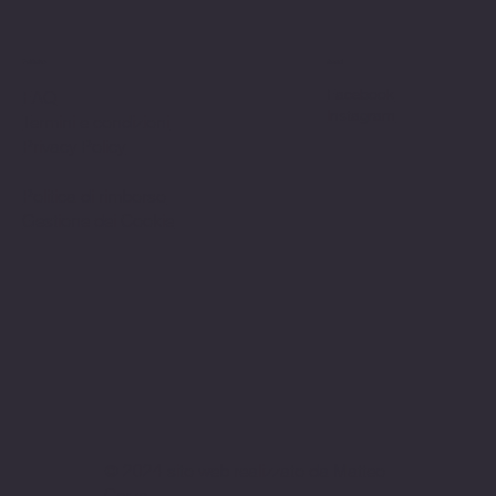
Politiche
Social
Facebook
FAQ
Instagram
Termini e condizioni
Privacy Policy
Politica di rimborso
Gestione dei Cookie
© 2024 sito web realizzato da Matteo
Cerza