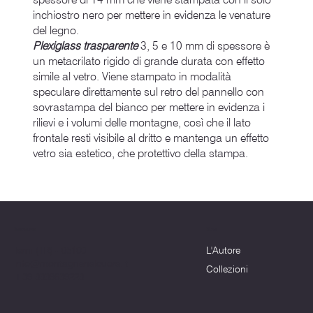
inchiostro nero per mettere in evidenza le venature
del legno.
Plexiglass trasparente
3, 5 e 10 mm di spessore è
un metacrilato rigido di grande durata con effetto
simile al vetro. Viene stampato in modalità
speculare direttamente sul retro del pannello con
sovrastampa del bianco per mettere in evidenza i
rilievi e i volumi delle montagne, così che il lato
frontale resti visibile al dritto e mantenga un effetto
vetro sia estetico, che protettivo della stampa.
Menu
Dove siamo
L'Autore
Terni (TR) - 05100
info@montagnenelcuore.it
Collezioni
+39 3339639223