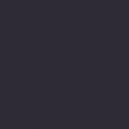
Politiche
Social
Facebook
FAQ
Instagram
Termini e condizioni
Privacy Policy
Politica di rimborso
Gestione dei Cookie
© 2024 sito web realizzato da Matteo
Cerza