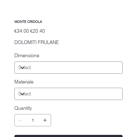
MONTE CRIDOLA
Original
Sale
€34.00
€20.40
price
price
DOLOMITI FRULANE
Dimensione
Materiale
Quantity