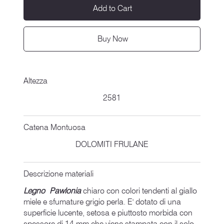
Add to Cart
Buy Now
Altezza
2581
Catena Montuosa
DOLOMITI FRULANE
Descrizione materiali
Legno Pawlonia
chiaro con colori tendenti al giallo
miele e sfumature grigio perla. E' dotato di una
superficie lucente, setosa e piuttosto morbida con
spessore di 14 mm che viene stampata con il solo