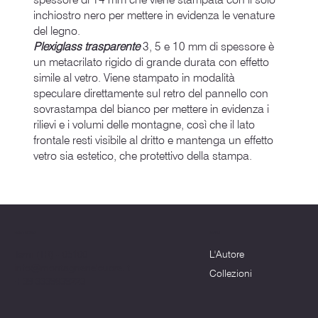
inchiostro nero per mettere in evidenza le venature
del legno.
Plexiglass trasparente
3, 5 e 10 mm di spessore è
un metacrilato rigido di grande durata con effetto
simile al vetro. Viene stampato in modalità
speculare direttamente sul retro del pannello con
sovrastampa del bianco per mettere in evidenza i
rilievi e i volumi delle montagne, così che il lato
frontale resti visibile al dritto e mantenga un effetto
vetro sia estetico, che protettivo della stampa.
Menu
Dove siamo
L'Autore
Terni (TR) - 05100
info@montagnenelcuore.it
Collezioni
+39 3339639223