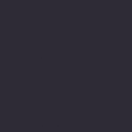
Politiche
Social
Facebook
FAQ
Instagram
Termini e condizioni
Privacy Policy
Politica di rimborso
Gestione dei Cookie
© 2024 sito web realizzato da Matteo
Cerza