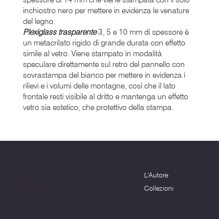
inchiostro nero per mettere in evidenza le venature
del legno.
Plexiglass trasparente
3, 5 e 10 mm di spessore è
un metacrilato rigido di grande durata con effetto
simile al vetro. Viene stampato in modalità
speculare direttamente sul retro del pannello con
sovrastampa del bianco per mettere in evidenza i
rilievi e i volumi delle montagne, così che il lato
frontale resti visibile al dritto e mantenga un effetto
vetro sia estetico, che protettivo della stampa.
Menu
Dove siamo
L'Autore
Terni (TR) - 05100
info@montagnenelcuore.it
Collezioni
+39 3339639223