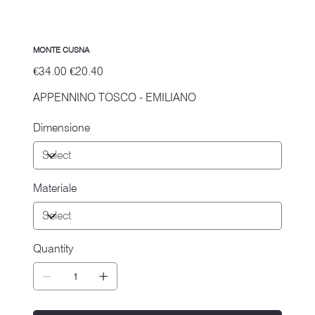
MONTE CUSNA
Original
Sale
€34.00
€20.40
price
price
APPENNINO TOSCO - EMILIANO
Dimensione
Materiale
Quantity