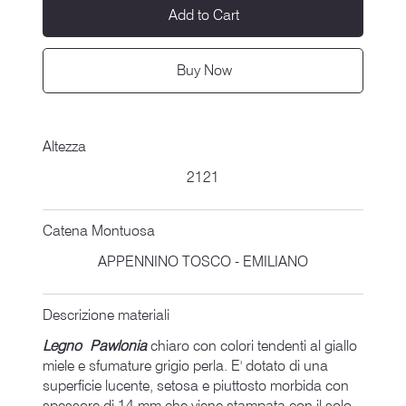
Add to Cart
Buy Now
Altezza
2121
Catena Montuosa
APPENNINO TOSCO - EMILIANO
Descrizione materiali
Legno Pawlonia
chiaro con colori tendenti al giallo
miele e sfumature grigio perla. E' dotato di una
superficie lucente, setosa e piuttosto morbida con
spessore di 14 mm che viene stampata con il solo