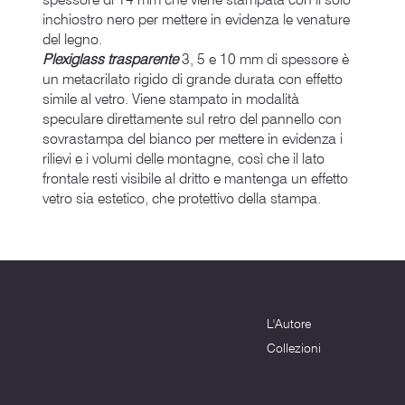
inchiostro nero per mettere in evidenza le venature
del legno.
Plexiglass trasparente
3, 5 e 10 mm di spessore è
un metacrilato rigido di grande durata con effetto
simile al vetro. Viene stampato in modalità
speculare direttamente sul retro del pannello con
sovrastampa del bianco per mettere in evidenza i
rilievi e i volumi delle montagne, così che il lato
frontale resti visibile al dritto e mantenga un effetto
vetro sia estetico, che protettivo della stampa.
Menu
Dove siamo
L'Autore
Terni (TR) - 05100
info@montagnenelcuore.it
Collezioni
+39 3339639223