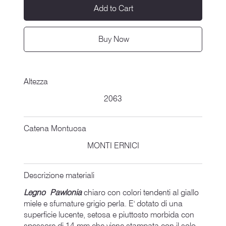
Add to Cart
Buy Now
Altezza
2063
Catena Montuosa
MONTI ERNICI
Descrizione materiali
Legno Pawlonia
chiaro con colori tendenti al giallo
miele e sfumature grigio perla. E' dotato di una
superficie lucente, setosa e piuttosto morbida con
spessore di 14 mm che viene stampata con il solo