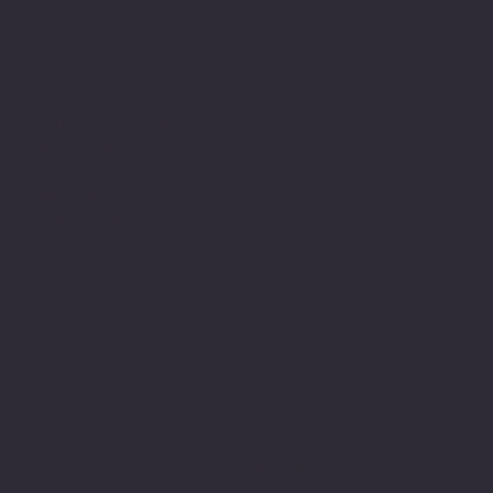
Politiche
Social
Facebook
FAQ
Instagram
Termini e condizioni
Privacy Policy
Politica di rimborso
Gestione dei Cookie
© 2024 sito web realizzato da Matteo
Cerza