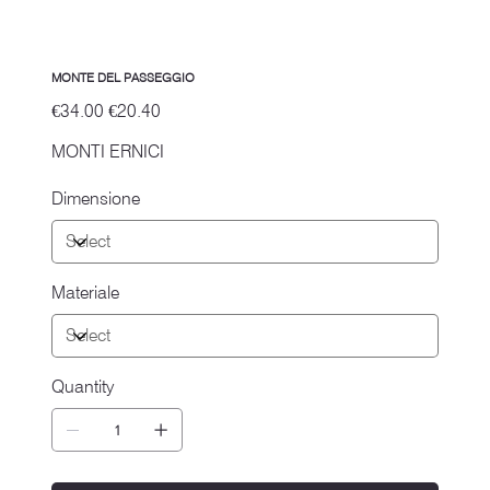
MONTE DEL PASSEGGIO
Original
Sale
€34.00
€20.40
price
price
MONTI ERNICI
Dimensione
Materiale
Quantity