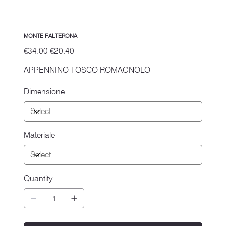
MONTE FALTERONA
Original
Sale
€34.00
€20.40
price
price
APPENNINO TOSCO ROMAGNOLO
Dimensione
Materiale
Quantity