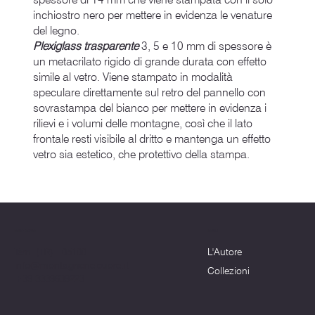
inchiostro nero per mettere in evidenza le venature
del legno.
Plexiglass trasparente
3, 5 e 10 mm di spessore è
un metacrilato rigido di grande durata con effetto
simile al vetro. Viene stampato in modalità
speculare direttamente sul retro del pannello con
sovrastampa del bianco per mettere in evidenza i
rilievi e i volumi delle montagne, così che il lato
frontale resti visibile al dritto e mantenga un effetto
vetro sia estetico, che protettivo della stampa.
Menu
Dove siamo
L'Autore
Terni (TR) - 05100
info@montagnenelcuore.it
Collezioni
+39 3339639223