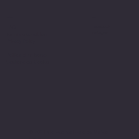
Politiche
Social
Facebook
FAQ
Instagram
Termini e condizioni
Privacy Policy
Politica di rimborso
Gestione dei Cookie
© 2024 sito web realizzato da Matteo
Cerza