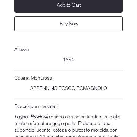
Add to Cart
Buy Now
Altezza
1654
Catena Montuosa
APPENNINO TOSCO ROMAGNOLO
Descrizione materiali
Legno Pawlonia
chiaro con colori tendenti al giallo
miele e sfumature grigio perla. E' dotato di una
superficie lucente, setosa e piuttosto morbida con
spessore di 14 mm che viene stampata con il solo