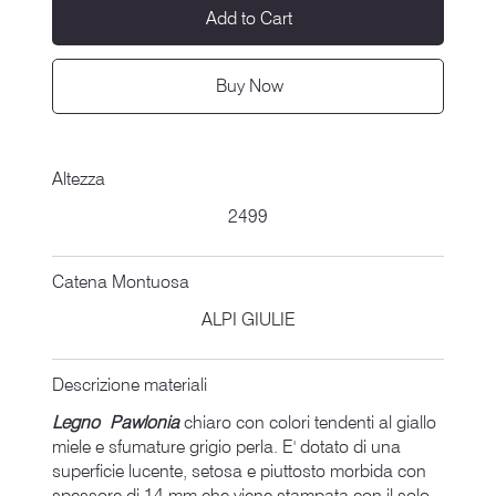
Add to Cart
Buy Now
Altezza
2499
Catena Montuosa
ALPI GIULIE
Descrizione materiali
Legno Pawlonia
chiaro con colori tendenti al giallo
miele e sfumature grigio perla. E' dotato di una
superficie lucente, setosa e piuttosto morbida con
spessore di 14 mm che viene stampata con il solo