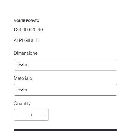
MONTE FORATO
Original
Sale
€34.00
€20.40
price
price
ALPI GIULIE
Dimensione
Materiale
Quantity