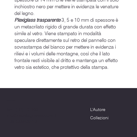
inchiostro nero per mettere in evidenza le venature
del legno.
Plexiglass trasparente
3, 5 e 10 mm di spessore è
un metacrilato rigido di grande durata con effetto
simile al vetro. Viene stampato in modalità
speculare direttamente sul retro del pannello con
sovrastampa del bianco per mettere in evidenza i
rilievi e i volumi delle montagne, così che il lato
frontale resti visibile al dritto e mantenga un effetto
vetro sia estetico, che protettivo della stampa.
Menu
Dove siamo
L'Autore
Terni (TR) - 05100
info@montagnenelcuore.it
Collezioni
+39 3339639223