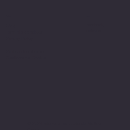
Politiche
Social
Facebook
FAQ
Instagram
Termini e condizioni
Privacy Policy
Politica di rimborso
Gestione dei Cookie
© 2024 sito web realizzato da Matteo
Cerza