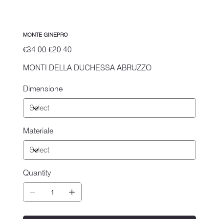
MONTE GINEPRO
Original
Sale
€34.00
€20.40
price
price
MONTI DELLA DUCHESSA ABRUZZO
Dimensione
Materiale
Quantity