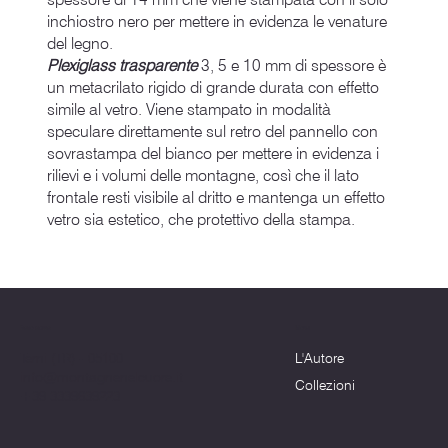
inchiostro nero per mettere in evidenza le venature
del legno.
Plexiglass trasparente
3, 5 e 10 mm di spessore è
un metacrilato rigido di grande durata con effetto
simile al vetro. Viene stampato in modalità
speculare direttamente sul retro del pannello con
sovrastampa del bianco per mettere in evidenza i
rilievi e i volumi delle montagne, così che il lato
frontale resti visibile al dritto e mantenga un effetto
vetro sia estetico, che protettivo della stampa.
Menu
Dove siamo
L'Autore
Terni (TR) - 05100
info@montagnenelcuore.it
Collezioni
+39 3339639223