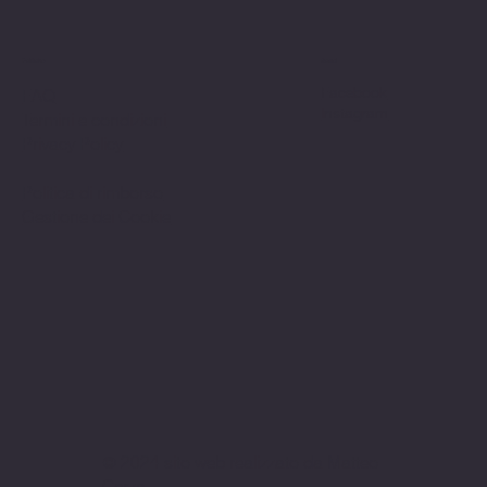
Politiche
Social
Facebook
FAQ
Instagram
Termini e condizioni
Privacy Policy
Politica di rimborso
Gestione dei Cookie
© 2024 sito web realizzato da Matteo
Cerza