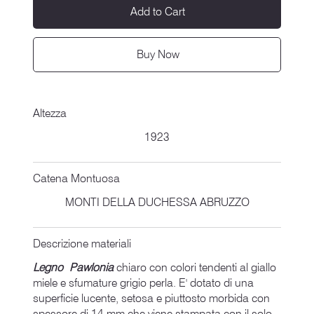
Add to Cart
Buy Now
Altezza
1923
Catena Montuosa
MONTI DELLA DUCHESSA ABRUZZO
Descrizione materiali
Legno Pawlonia
chiaro con colori tendenti al giallo
miele e sfumature grigio perla. E' dotato di una
superficie lucente, setosa e piuttosto morbida con
spessore di 14 mm che viene stampata con il solo