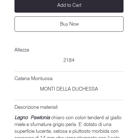
Add to Cart
Buy Now
Altezza
2184
Catena Montuosa
MONTI DELLA DUCHESSA
Descrizione materiali
Legno Pawlonia
chiaro con colori tendenti al giallo
miele e sfumature grigio perla. E' dotato di una
superficie lucente, setosa e piuttosto morbida con
spessore di 14 mm che viene stampata con il solo