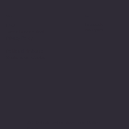
Politiche
Social
Facebook
FAQ
Instagram
Termini e condizioni
Privacy Policy
Politica di rimborso
Gestione dei Cookie
© 2024 sito web realizzato da Matteo
Cerza