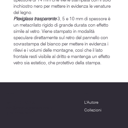
inchiostro nero per mettere in evidenza le venature
del legno.
Plexiglass trasparente
3, 5 e 10 mm di spessore è
un metacrilato rigido di grande durata con effetto
simile al vetro. Viene stampato in modalità
speculare direttamente sul retro del pannello con
sovrastampa del bianco per mettere in evidenza i
rilievi e i volumi delle montagne, così che il lato
frontale resti visibile al dritto e mantenga un effetto
vetro sia estetico, che protettivo della stampa.
Menu
Dove siamo
L'Autore
Terni (TR) - 05100
info@montagnenelcuore.it
Collezioni
+39 3339639223