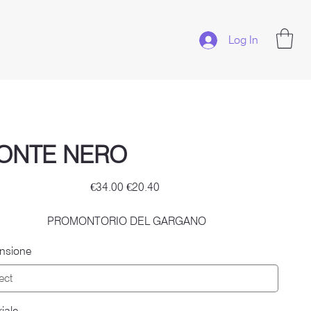
Log In
ONTE NERO
Original
Sale
€34.00
€20.40
price
price
PROMONTORIO DEL GARGANO
nsione
iale