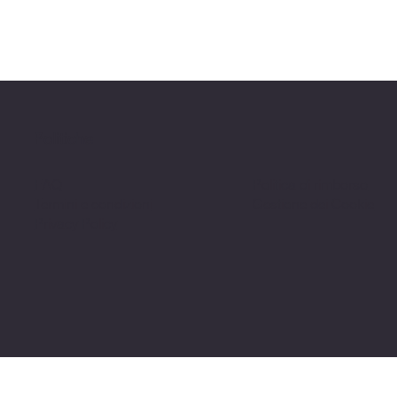
Politiche
FAQ
Politica di rimborso
Termini e condizioni
Gestione dei Cookie
Privacy Policy