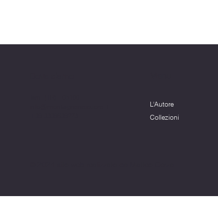
Menu
Dove siamo
Terni (TR) - 05100
L'Autore
info@montagnenelcuore.it
+39 3339639223
Collezioni
© 2024 sito web realizzato da Matteo Cerza