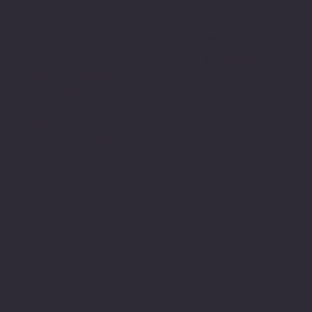
Politiche
Social
Facebook
FAQ
Instagram
Termini e condizioni
Privacy Policy
Politica di rimborso
Gestione dei Cookie
© 2024 sito web realizzato da Matteo
Cerza