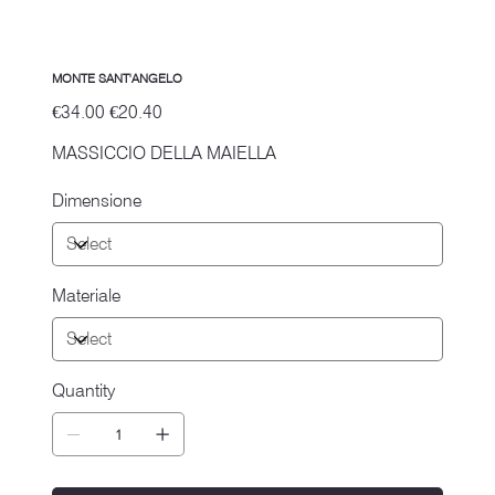
MONTE SANT'ANGELO
Original
Sale
€34.00
€20.40
price
price
MASSICCIO DELLA MAIELLA
Dimensione
Materiale
Quantity