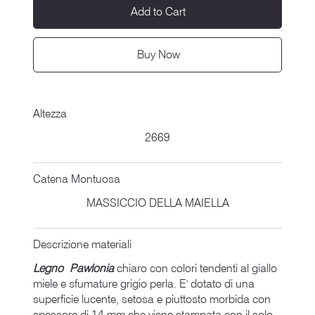
Add to Cart
Buy Now
Altezza
2669
Catena Montuosa
MASSICCIO DELLA MAIELLA
Descrizione materiali
Legno Pawlonia
chiaro con colori tendenti al giallo
miele e sfumature grigio perla. E' dotato di una
superficie lucente, setosa e piuttosto morbida con
spessore di 14 mm che viene stampata con il solo