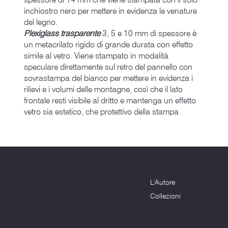
inchiostro nero per mettere in evidenza le venature
del legno.
Plexiglass trasparente
3, 5 e 10 mm di spessore è
un metacrilato rigido di grande durata con effetto
simile al vetro. Viene stampato in modalità
speculare direttamente sul retro del pannello con
sovrastampa del bianco per mettere in evidenza i
rilievi e i volumi delle montagne, così che il lato
frontale resti visibile al dritto e mantenga un effetto
vetro sia estetico, che protettivo della stampa.
Menu
Dove siamo
L'Autore
Terni (TR) - 05100
info@montagnenelcuore.it
Collezioni
+39 3339639223