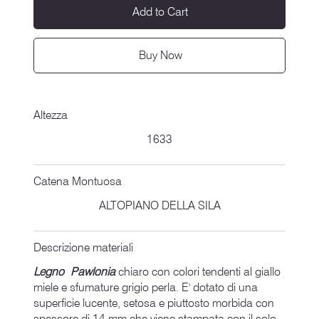
Add to Cart
Buy Now
Altezza
1633
Catena Montuosa
ALTOPIANO DELLA SILA
Descrizione materiali
Legno Pawlonia
chiaro con colori tendenti al giallo
miele e sfumature grigio perla. E' dotato di una
superficie lucente, setosa e piuttosto morbida con
spessore di 14 mm che viene stampata con il solo