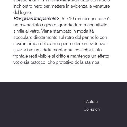
inchiostro nero per mettere in evidenza le venature
del legno.
Plexiglass trasparente
3, 5 e 10 mm di spessore è
un metacrilato rigido di grande durata con effetto
simile al vetro. Viene stampato in modalità
speculare direttamente sul retro del pannello con
sovrastampa del bianco per mettere in evidenza i
rilievi e i volumi delle montagne, così che il lato
frontale resti visibile al dritto e mantenga un effetto
vetro sia estetico, che protettivo della stampa.
Menu
Dove siamo
L'Autore
Terni (TR) - 05100
info@montagnenelcuore.it
Collezioni
+39 3339639223