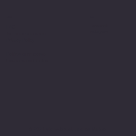
Politiche
Social
Facebook
FAQ
Instagram
Termini e condizioni
Privacy Policy
Politica di rimborso
Gestione dei Cookie
© 2024 sito web realizzato da Matteo
Cerza