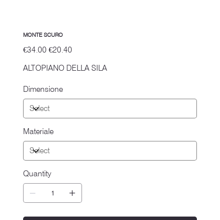
MONTE SCURO
Original
Sale
€34.00
€20.40
price
price
ALTOPIANO DELLA SILA
Dimensione
Materiale
Quantity