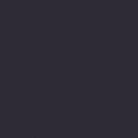
Politiche
Social
Facebook
FAQ
Instagram
Termini e condizioni
Privacy Policy
Politica di rimborso
Gestione dei Cookie
© 2024 sito web realizzato da Matteo
Cerza