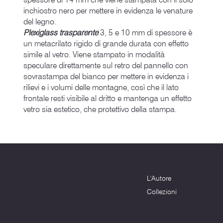
inchiostro nero per mettere in evidenza le venature
del legno.
Plexiglass trasparente
3, 5 e 10 mm di spessore è
un metacrilato rigido di grande durata con effetto
simile al vetro. Viene stampato in modalità
speculare direttamente sul retro del pannello con
sovrastampa del bianco per mettere in evidenza i
rilievi e i volumi delle montagne, così che il lato
frontale resti visibile al dritto e mantenga un effetto
vetro sia estetico, che protettivo della stampa.
Menu
Dove siamo
L'Autore
Terni (TR) - 05100
info@montagnenelcuore.it
Collezioni
+39 3339639223