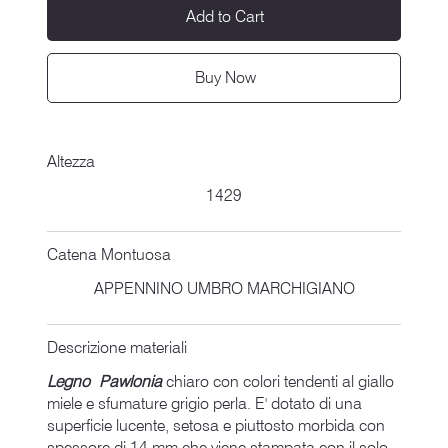
Add to Cart
Buy Now
Altezza
1429
Catena Montuosa
APPENNINO UMBRO MARCHIGIANO
Descrizione materiali
Legno Pawlonia
chiaro con colori tendenti al giallo
miele e sfumature grigio perla. E' dotato di una
superficie lucente, setosa e piuttosto morbida con
spessore di 14 mm che viene stampata con il solo