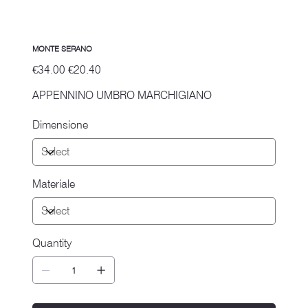
MONTE SERANO
Original
Sale
€34.00
€20.40
price
price
APPENNINO UMBRO MARCHIGIANO
Dimensione
Materiale
Quantity