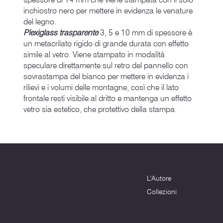
inchiostro nero per mettere in evidenza le venature
del legno.
Plexiglass trasparente
3, 5 e 10 mm di spessore è
un metacrilato rigido di grande durata con effetto
simile al vetro. Viene stampato in modalità
speculare direttamente sul retro del pannello con
sovrastampa del bianco per mettere in evidenza i
rilievi e i volumi delle montagne, così che il lato
frontale resti visibile al dritto e mantenga un effetto
vetro sia estetico, che protettivo della stampa.
Menu
Dove siamo
L'Autore
Terni (TR) - 05100
info@montagnenelcuore.it
Collezioni
+39 3339639223