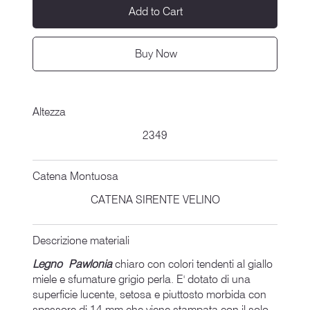
Add to Cart
Buy Now
Altezza
2349
Catena Montuosa
CATENA SIRENTE VELINO
Descrizione materiali
Legno Pawlonia
chiaro con colori tendenti al giallo
miele e sfumature grigio perla. E' dotato di una
superficie lucente, setosa e piuttosto morbida con
spessore di 14 mm che viene stampata con il solo