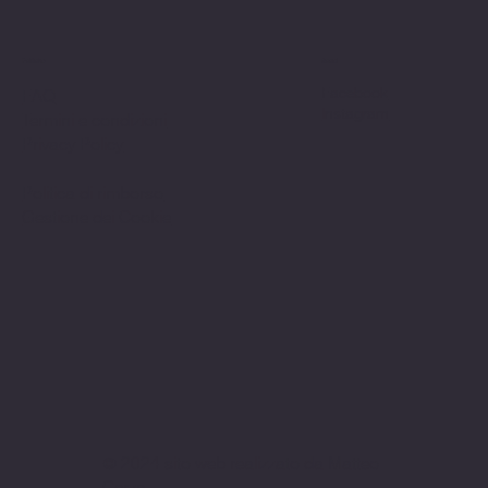
Politiche
Social
Facebook
FAQ
Instagram
Termini e condizioni
Privacy Policy
Politica di rimborso
Gestione dei Cookie
© 2024 sito web realizzato da Matteo
Cerza