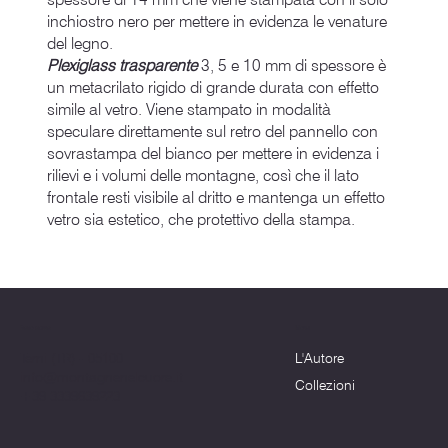
inchiostro nero per mettere in evidenza le venature
del legno.
Plexiglass trasparente
3, 5 e 10 mm di spessore è
un metacrilato rigido di grande durata con effetto
simile al vetro. Viene stampato in modalità
speculare direttamente sul retro del pannello con
sovrastampa del bianco per mettere in evidenza i
rilievi e i volumi delle montagne, così che il lato
frontale resti visibile al dritto e mantenga un effetto
vetro sia estetico, che protettivo della stampa.
Menu
Dove siamo
L'Autore
Terni (TR) - 05100
info@montagnenelcuore.it
Collezioni
+39 3339639223