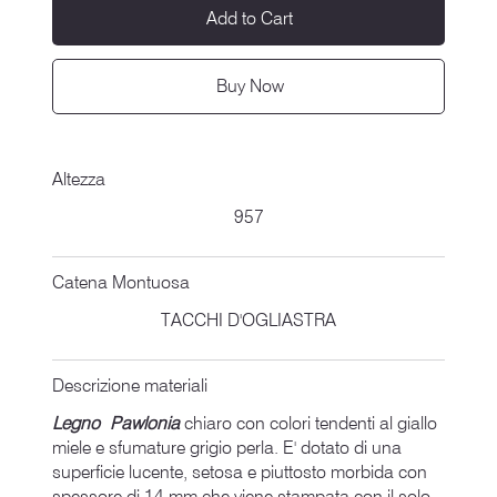
Add to Cart
Buy Now
Altezza
957
Catena Montuosa
TACCHI D'OGLIASTRA
Descrizione materiali
Legno Pawlonia
chiaro con colori tendenti al giallo
miele e sfumature grigio perla. E' dotato di una
superficie lucente, setosa e piuttosto morbida con
spessore di 14 mm che viene stampata con il solo