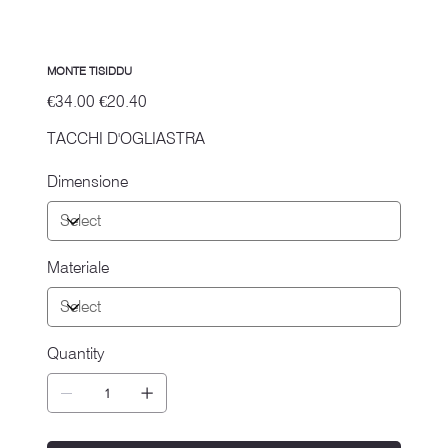
MONTE TISIDDU
Original
Sale
€34.00
€20.40
price
price
TACCHI D'OGLIASTRA
Dimensione
Materiale
Quantity