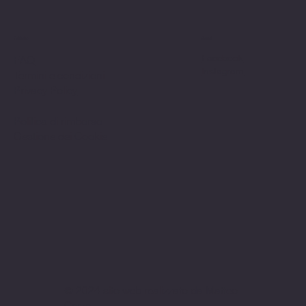
Politiche
Social
Facebook
FAQ
Instagram
Termini e condizioni
Privacy Policy
Politica di rimborso
Gestione dei Cookie
© 2024 sito web realizzato da Matteo
Cerza