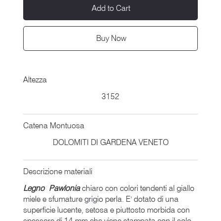
Add to Cart
Buy Now
Altezza
3152
Catena Montuosa
DOLOMITI DI GARDENA VENETO
Descrizione materiali
Legno Pawlonia
chiaro con colori tendenti al giallo
miele e sfumature grigio perla. E' dotato di una
superficie lucente, setosa e piuttosto morbida con
spessore di 14 mm che viene stampata con il solo