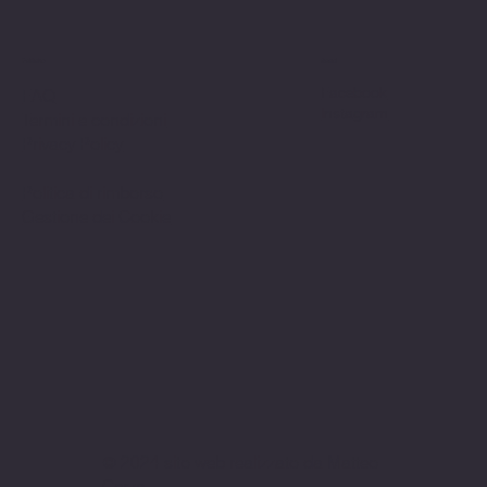
Politiche
Social
Facebook
FAQ
Instagram
Termini e condizioni
Privacy Policy
Politica di rimborso
Gestione dei Cookie
© 2024 sito web realizzato da Matteo
Cerza