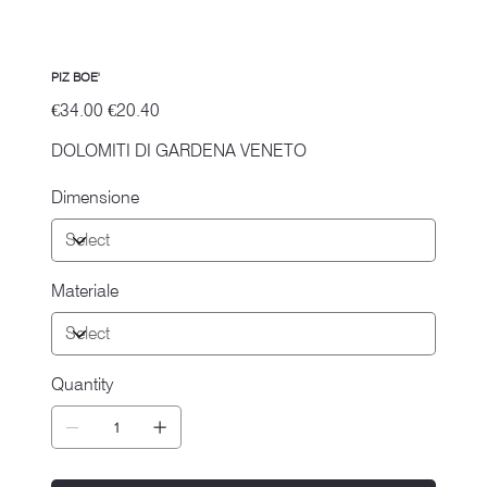
PIZ BOE'
Original
Sale
€34.00
€20.40
price
price
DOLOMITI DI GARDENA VENETO
Dimensione
Materiale
Quantity