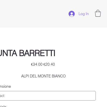
Log In
UNTA BARRETTI
Original
Sale
€34.00
€20.40
price
price
ALPI DEL MONTE BIANCO
nsione
iale