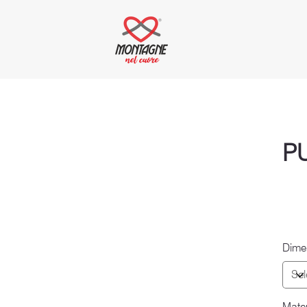
P
Dime
Mater