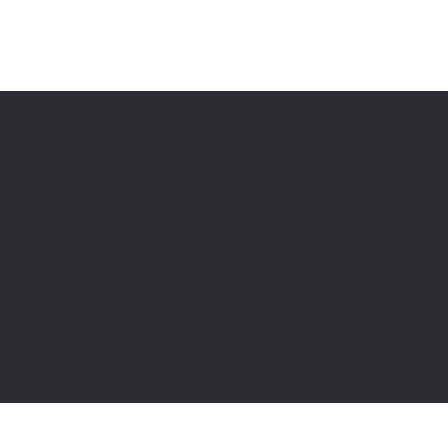
Politiche
FAQ
Politica di rimborso
Termini e condizioni
Gestione dei Cookie
Privacy Policy