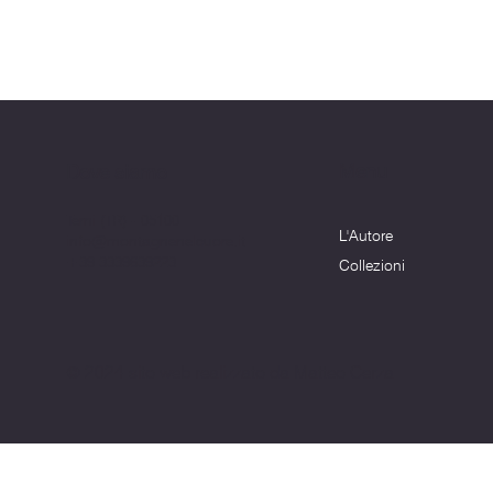
Menu
Dove siamo
Terni (TR) - 05100
L'Autore
info@montagnenelcuore.it
+39 3339639223
Collezioni
© 2024 sito web realizzato da Matteo Cerza