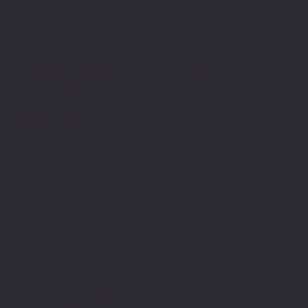
Politiche
Social
Facebook
FAQ
Instagram
Termini e condizioni
Privacy Policy
Politica di rimborso
Gestione dei Cookie
© 2024 sito web realizzato da Matteo
Cerza