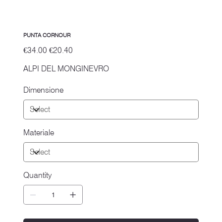
PUNTA CORNOUR
Original
Sale
€34.00
€20.40
price
price
ALPI DEL MONGINEVRO
Dimensione
Materiale
Quantity