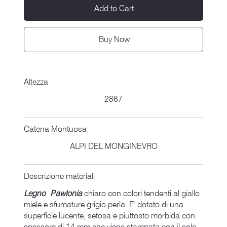
Add to Cart
Buy Now
Altezza
2867
Catena Montuosa
ALPI DEL MONGINEVRO
Descrizione materiali
Legno Pawlonia
chiaro con colori tendenti al giallo
miele e sfumature grigio perla. E' dotato di una
superficie lucente, setosa e piuttosto morbida con
spessore di 14 mm che viene stampata con il solo