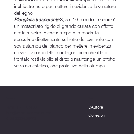
inchiostro nero per mettere in evidenza le venature
del legno.
Plexiglass trasparente
3, 5 e 10 mm di spessore è
un metacrilato rigido di grande durata con effetto
simile al vetro. Viene stampato in modalità
speculare direttamente sul retro del pannello con
sovrastampa del bianco per mettere in evidenza i
rilievi e i volumi delle montagne, così che il lato
frontale resti visibile al dritto e mantenga un effetto
vetro sia estetico, che protettivo della stampa.
Menu
Dove siamo
L'Autore
Terni (TR) - 05100
info@montagnenelcuore.it
Collezioni
+39 3339639223