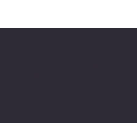
Politiche
FAQ
Politica di rimborso
Termini e condizioni
Gestione dei Cookie
Privacy Policy