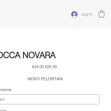
Log In
OCCA NOVARA
Original
Sale
€34.00
€20.40
price
price
MONTI PELORITANI
nsione
iale