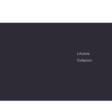
Menu
Dove siamo
Terni (TR) - 05100
L'Autore
info@montagnenelcuore.it
+39 3339639223
Collezioni
© 2024 sito web realizzato da Matteo Cerza