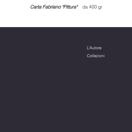
Carta Fabriano ''Pittura''
da 400 gr
Menu
Dove siamo
L'Autore
Terni (TR) - 05100
info@montagnenelcuore.it
Collezioni
+39 3339639223
Politiche
Social
Facebook
FAQ
Instagram
Termini e condizioni
Privacy Policy
Politica di rimborso