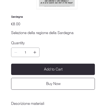
Sardegna
Price
€8.00
Selezione della regione della Sardegna
Quantity
Add to Cart
Buy Now
Descrizione materiali