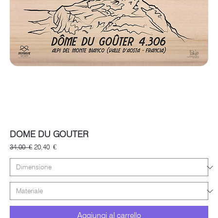
DOME DU GOUTER
Prezzo regolare
Prezzo scontato
34,00 €
20,40 €
Aggiungi al carrello