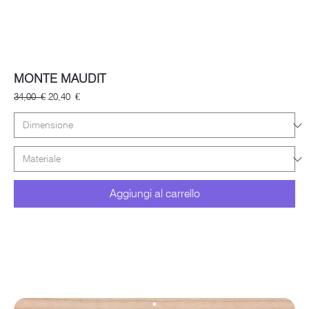
MONTE MAUDIT
Prezzo regolare
Prezzo scontato
34,00 €
20,40 €
Aggiungi al carrello