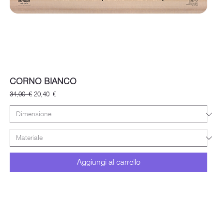
CORNO BIANCO
Prezzo regolare
Prezzo scontato
34,00 €
20,40 €
Aggiungi al carrello