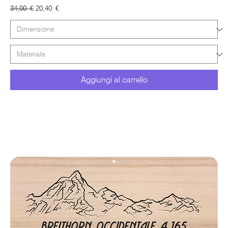
Prezzo regolare
Prezzo scontato
34,00 €
20,40 €
Aggiungi al carrello