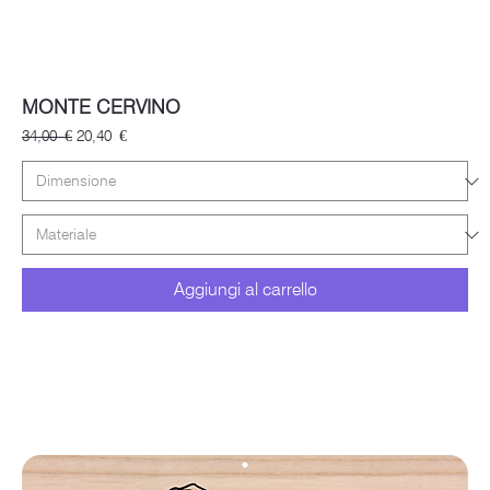
MONTE CERVINO
Prezzo regolare
Prezzo scontato
34,00 €
20,40 €
Aggiungi al carrello