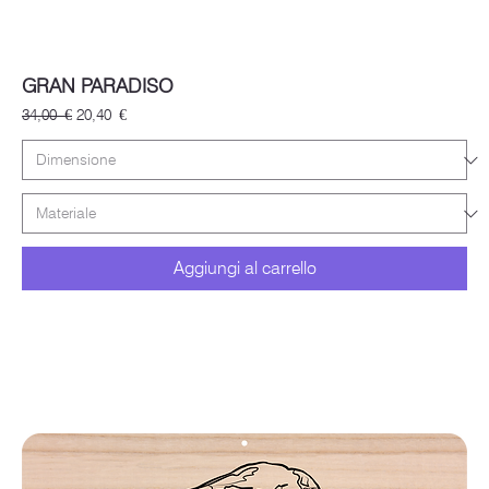
GRAN PARADISO
Prezzo regolare
Prezzo scontato
34,00 €
20,40 €
Aggiungi al carrello