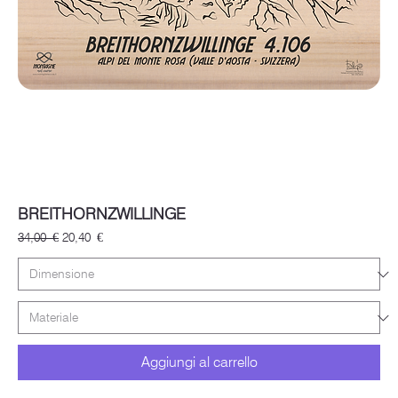
BREITHORNZWILLINGE
Prezzo regolare
Prezzo scontato
34,00 €
20,40 €
Aggiungi al carrello