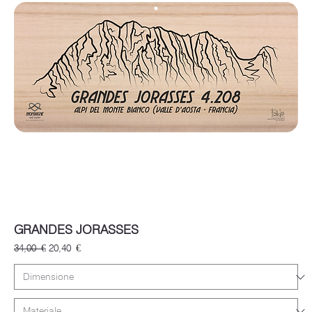
GRANDES JORASSES
Prezzo regolare
Prezzo scontato
34,00 €
20,40 €