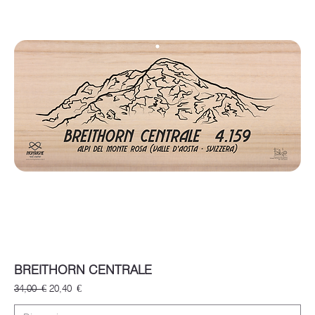
BREITHORN CENTRALE
Prezzo regolare
Prezzo scontato
34,00 €
20,40 €