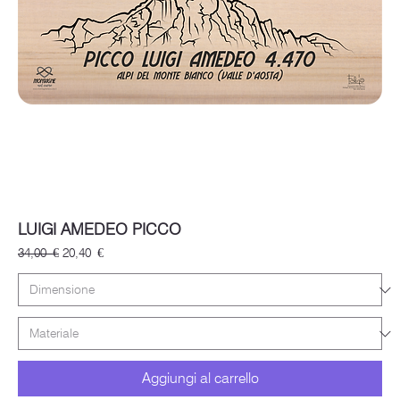
LUIGI AMEDEO PICCO
Prezzo regolare
Prezzo scontato
34,00 €
20,40 €
Aggiungi al carrello