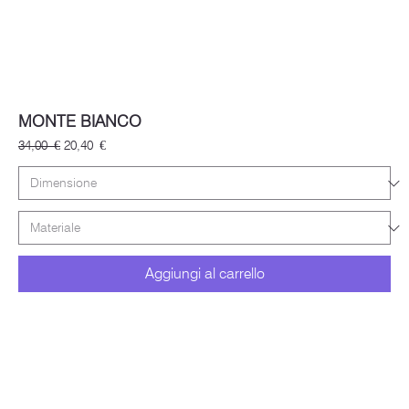
MONTE BIANCO
Prezzo regolare
Prezzo scontato
34,00 €
20,40 €
Aggiungi al carrello