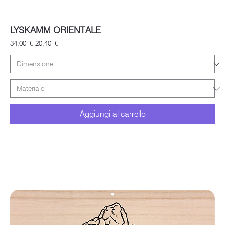
LYSKAMM ORIENTALE
Prezzo regolare
Prezzo scontato
34,00 €
20,40 €
Aggiungi al carrello