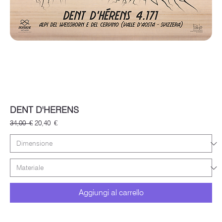
DENT D'HERENS
Prezzo regolare
Prezzo scontato
34,00 €
20,40 €
Aggiungi al carrello