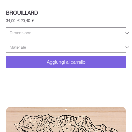
BROUILLARD
Prezzo regolare
Prezzo scontato
34,00 €
20,40 €
Aggiungi al carrello