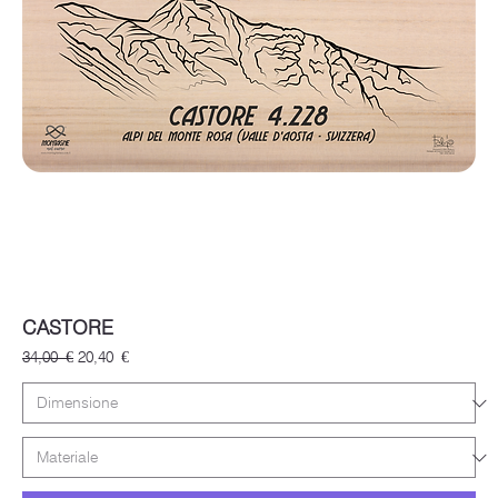
CASTORE
Prezzo regolare
Prezzo scontato
34,00 €
20,40 €