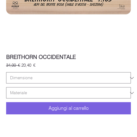
BREITHORN OCCIDENTALE
Prezzo regolare
Prezzo scontato
34,00 €
20,40 €
Aggiungi al carrello