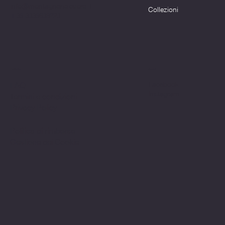
info@montagnenelcuore.it
Collezioni
+39 3339639223
Politiche
Social
Facebook
FAQ
Instagram
Termini e condizioni
Privacy Policy
Politica di rimborso
Gestione dei Cookie