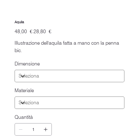
Aquila
Prezzo
Prezzo
48,00 €
28,80 €
originale
scontato
Illustrazione dell'aquila fatta a mano con la penna
bic.
Dimensione
Materiale
Quantità