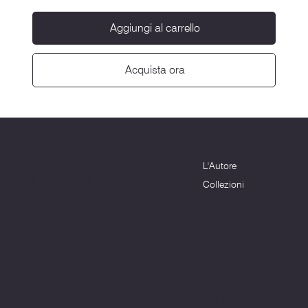
Aggiungi al carrello
Acquista ora
Menu
Dove siamo
L'Autore
Terni (TR) - 05100
info@montagnenelcuore.it
Collezioni
+39 3339639223
Politiche
Social
Facebook
FAQ
Instagram
Termini e condizioni