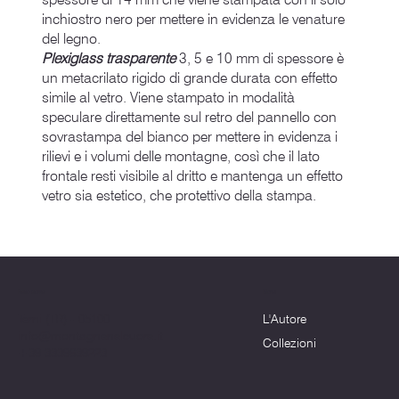
inchiostro nero per mettere in evidenza le venature
del legno.
Plexiglass trasparente
3, 5 e 10 mm di spessore è
un metacrilato rigido di grande durata con effetto
simile al vetro. Viene stampato in modalità
speculare direttamente sul retro del pannello con
sovrastampa del bianco per mettere in evidenza i
rilievi e i volumi delle montagne, così che il lato
frontale resti visibile al dritto e mantenga un effetto
vetro sia estetico, che protettivo della stampa.
Menu
Dove siamo
L'Autore
Terni (TR) - 05100
info@montagnenelcuore.it
Collezioni
+39 3339639223