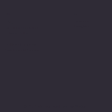
Politiche
Social
Facebook
FAQ
Instagram
Termini e condizioni
Privacy Policy
Politica di rimborso
Gestione dei Cookie
© 2024 sito web realizzato da Matteo
Cerza