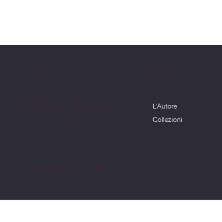
Menu
Dove siamo
Terni (TR) - 05100
L'Autore
info@montagnenelcuore.it
+39 3339639223
Collezioni
© 2024 sito web realizzato da Matteo Cerza