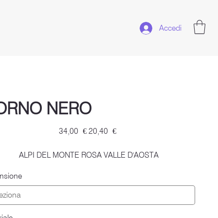
Accedi
ORNO NERO
Prezzo
Prezzo
34,00 €
20,40 €
originale
scontato
ALPI DEL MONTE ROSA VALLE D'AOSTA
nsione
iale