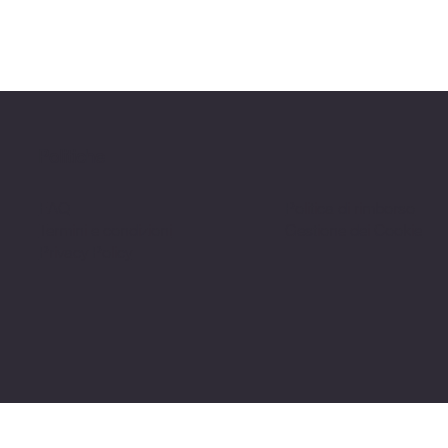
Politiche
FAQ
Politica di rimborso
Termini e condizioni
Gestione dei Cookie
Privacy Policy