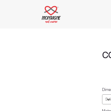
C
Dime
Mater