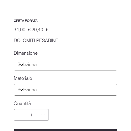
CRETA FORATA
Prezzo
Prezzo
34,00 €
20,40 €
originale
scontato
DOLOMITI PESARINE
Dimensione
Materiale
Quantità