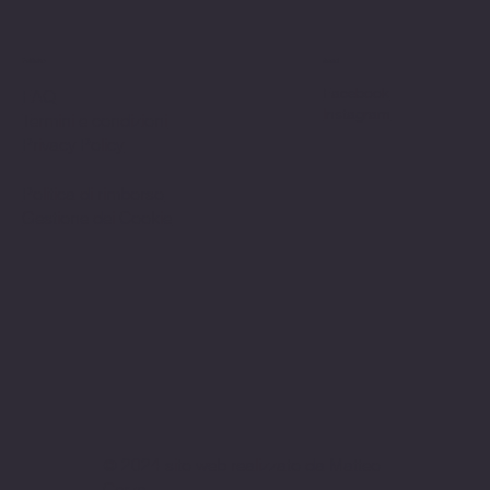
Politiche
Social
Facebook
FAQ
Instagram
Termini e condizioni
Privacy Policy
Politica di rimborso
Gestione dei Cookie
© 2024 sito web realizzato da Matteo
Cerza