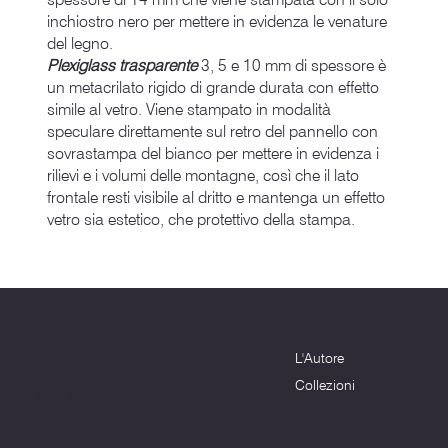
inchiostro nero per mettere in evidenza le venature
del legno.
Plexiglass trasparente
3, 5 e 10 mm di spessore è
un metacrilato rigido di grande durata con effetto
simile al vetro. Viene stampato in modalità
speculare direttamente sul retro del pannello con
sovrastampa del bianco per mettere in evidenza i
rilievi e i volumi delle montagne, così che il lato
frontale resti visibile al dritto e mantenga un effetto
vetro sia estetico, che protettivo della stampa.
Menu
Dove siamo
L'Autore
Terni (TR) - 05100
info@montagnenelcuore.it
Collezioni
+39 3339639223