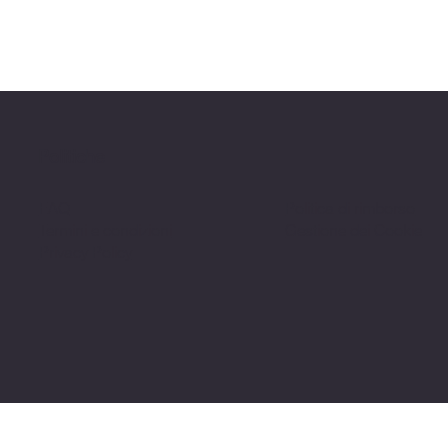
Politiche
FAQ
Politica di rimborso
Termini e condizioni
Gestione dei Cookie
Privacy Policy