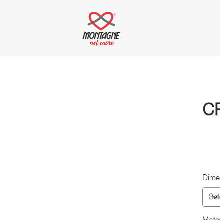
C
Dime
Mater