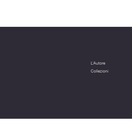
Menu
Dove siamo
Terni (TR) - 05100
L'Autore
info@montagnenelcuore.it
+39 3339639223
Collezioni
© 2024 sito web realizzato da Matteo Cerza