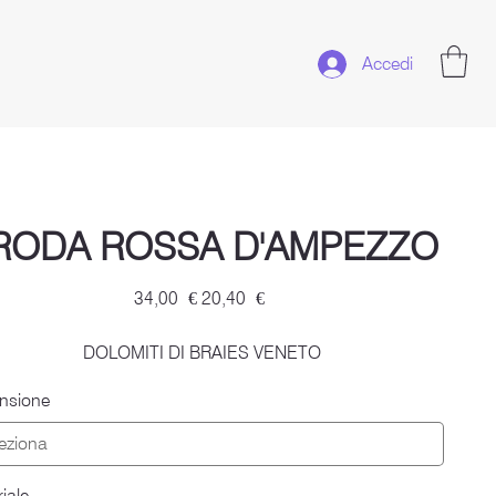
Accedi
RODA ROSSA D'AMPEZZO
Prezzo
Prezzo
34,00 €
20,40 €
originale
scontato
DOLOMITI DI BRAIES VENETO
nsione
iale