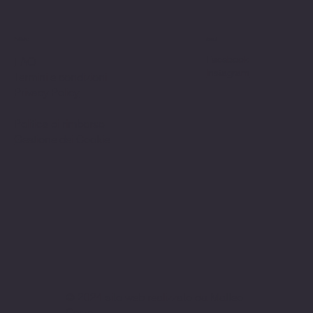
Politiche
Social
Facebook
FAQ
Instagram
Termini e condizioni
Privacy Policy
Politica di rimborso
Gestione dei Cookie
© 2024 sito web realizzato da Matteo
Cerza