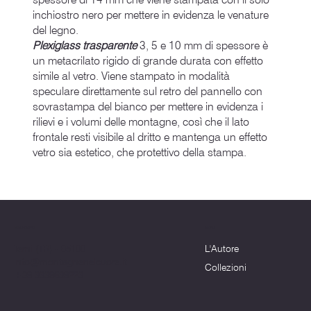
inchiostro nero per mettere in evidenza le venature
del legno.
Plexiglass trasparente
3, 5 e 10 mm di spessore è
un metacrilato rigido di grande durata con effetto
simile al vetro. Viene stampato in modalità
speculare direttamente sul retro del pannello con
sovrastampa del bianco per mettere in evidenza i
rilievi e i volumi delle montagne, così che il lato
frontale resti visibile al dritto e mantenga un effetto
vetro sia estetico, che protettivo della stampa.
Menu
Dove siamo
L'Autore
Terni (TR) - 05100
info@montagnenelcuore.it
Collezioni
+39 3339639223