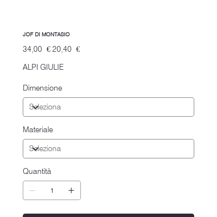
JOF DI MONTASIO
Prezzo
Prezzo
34,00 €
20,40 €
originale
scontato
ALPI GIULIE
Dimensione
Materiale
Quantità