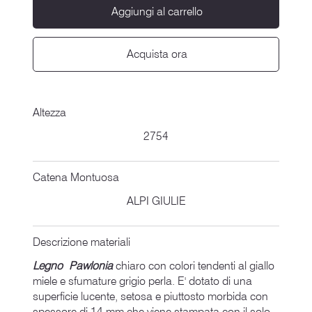
Aggiungi al carrello
Acquista ora
Altezza
2754
Catena Montuosa
ALPI GIULIE
Descrizione materiali
Legno Pawlonia
chiaro con colori tendenti al giallo
miele e sfumature grigio perla. E' dotato di una
superficie lucente, setosa e piuttosto morbida con
spessore di 14 mm che viene stampata con il solo