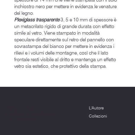
inchiostro nero per mettere in evidenza le venature
del legno.
Plexiglass trasparente
3, 5 e 10 mm di spessore è
un metacrilato rigido di grande durata con effetto
simile al vetro. Viene stampato in modalità
speculare direttamente sul retro del pannello con
sovrastampa del bianco per mettere in evidenza i
rilievi e i volumi delle montagne, così che il lato
frontale resti visibile al dritto e mantenga un effetto
vetro sia estetico, che protettivo della stampa.
Menu
Dove siamo
L'Autore
Terni (TR) - 05100
info@montagnenelcuore.it
Collezioni
+39 3339639223