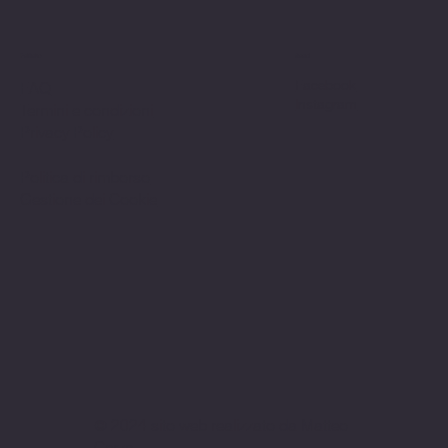
Politiche
Social
Facebook
FAQ
Instagram
Termini e condizioni
Privacy Policy
Politica di rimborso
Gestione dei Cookie
© 2024 sito web realizzato da Matteo
Cerza