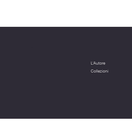
Menu
Dove siamo
Terni (TR) - 05100
L'Autore
info@montagnenelcuore.it
+39 3339639223
Collezioni
© 2024 sito web realizzato da Matteo Cerza