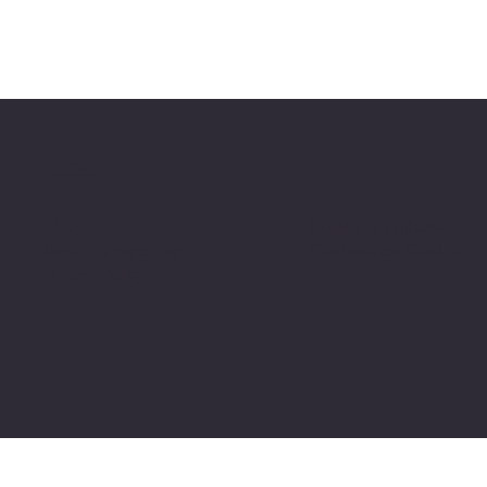
Politiche
FAQ
Politica di rimborso
Termini e condizioni
Gestione dei Cookie
Privacy Policy