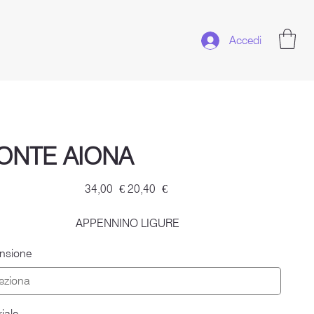
Accedi
ONTE AIONA
Prezzo
Prezzo
34,00 €
20,40 €
originale
scontato
APPENNINO LIGURE
nsione
iale