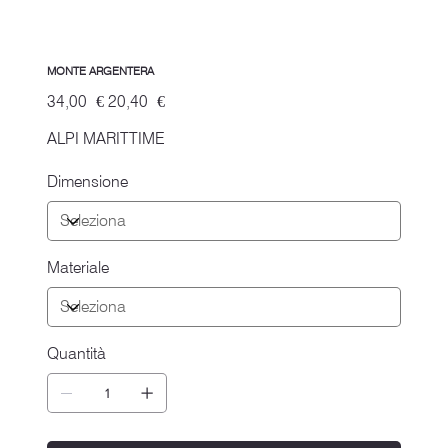
MONTE ARGENTERA
Prezzo
Prezzo
34,00 €
20,40 €
originale
scontato
ALPI MARITTIME
Dimensione
Materiale
Quantità