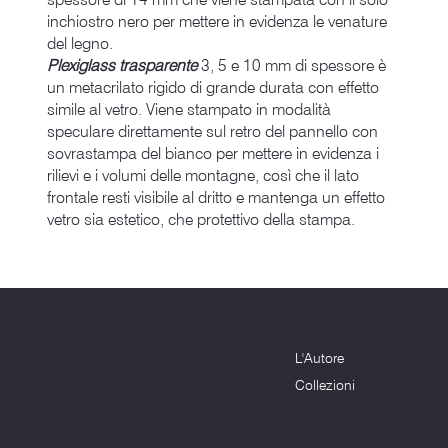
inchiostro nero per mettere in evidenza le venature
del legno.
Plexiglass trasparente
3, 5 e 10 mm di spessore è
un metacrilato rigido di grande durata con effetto
simile al vetro. Viene stampato in modalità
speculare direttamente sul retro del pannello con
sovrastampa del bianco per mettere in evidenza i
rilievi e i volumi delle montagne, così che il lato
frontale resti visibile al dritto e mantenga un effetto
vetro sia estetico, che protettivo della stampa.
Menu
Dove siamo
L'Autore
Terni (TR) - 05100
info@montagnenelcuore.it
Collezioni
+39 3339639223