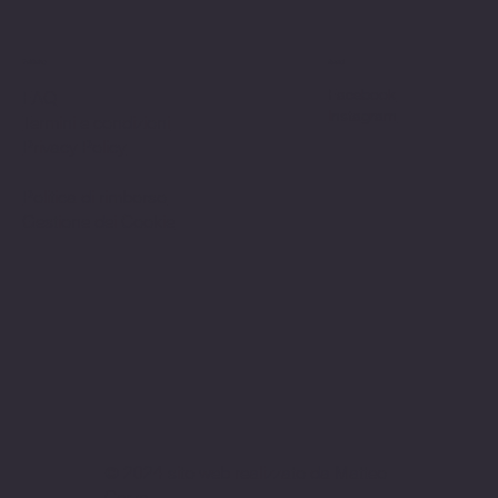
Politiche
Social
Facebook
FAQ
Instagram
Termini e condizioni
Privacy Policy
Politica di rimborso
Gestione dei Cookie
© 2024 sito web realizzato da Matteo
Cerza