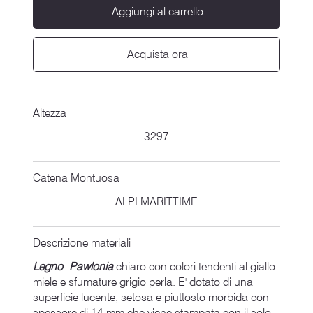
Aggiungi al carrello
Acquista ora
Altezza
3297
Catena Montuosa
ALPI MARITTIME
Descrizione materiali
Legno Pawlonia
chiaro con colori tendenti al giallo
miele e sfumature grigio perla. E' dotato di una
superficie lucente, setosa e piuttosto morbida con
spessore di 14 mm che viene stampata con il solo