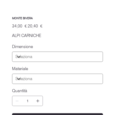
MONTE BIVERA
Prezzo
Prezzo
34,00 €
20,40 €
originale
scontato
ALPI CARNICHE
Dimensione
Materiale
Quantità