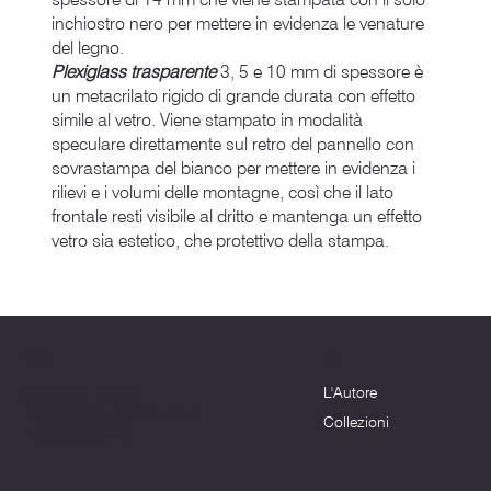
inchiostro nero per mettere in evidenza le venature
del legno.
Plexiglass trasparente
3, 5 e 10 mm di spessore è
un metacrilato rigido di grande durata con effetto
simile al vetro. Viene stampato in modalità
speculare direttamente sul retro del pannello con
sovrastampa del bianco per mettere in evidenza i
rilievi e i volumi delle montagne, così che il lato
frontale resti visibile al dritto e mantenga un effetto
vetro sia estetico, che protettivo della stampa.
Menu
Dove siamo
L'Autore
Terni (TR) - 05100
info@montagnenelcuore.it
Collezioni
+39 3339639223