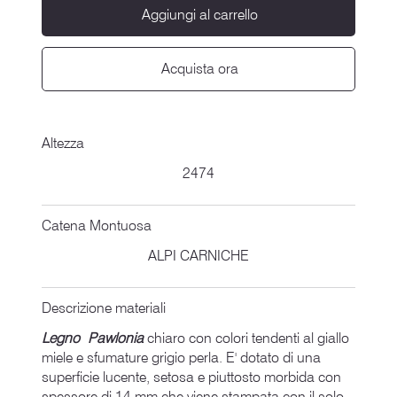
Aggiungi al carrello
Acquista ora
Altezza
2474
Catena Montuosa
ALPI CARNICHE
Descrizione materiali
Legno Pawlonia
chiaro con colori tendenti al giallo
miele e sfumature grigio perla. E' dotato di una
superficie lucente, setosa e piuttosto morbida con
spessore di 14 mm che viene stampata con il solo