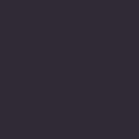
Politiche
Social
Facebook
FAQ
Instagram
Termini e condizioni
Privacy Policy
Politica di rimborso
Gestione dei Cookie
© 2024 sito web realizzato da Matteo
Cerza