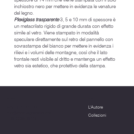
inchiostro nero per mettere in evidenza le venature
del legno.
Plexiglass trasparente
3, 5 e 10 mm di spessore è
un metacrilato rigido di grande durata con effetto
simile al vetro. Viene stampato in modalità
speculare direttamente sul retro del pannello con
sovrastampa del bianco per mettere in evidenza i
rilievi e i volumi delle montagne, così che il lato
frontale resti visibile al dritto e mantenga un effetto
vetro sia estetico, che protettivo della stampa.
Menu
Dove siamo
L'Autore
Terni (TR) - 05100
info@montagnenelcuore.it
Collezioni
+39 3339639223