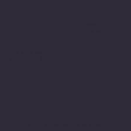
Politiche
Social
Facebook
FAQ
Instagram
Termini e condizioni
Privacy Policy
Politica di rimborso
Gestione dei Cookie
© 2024 sito web realizzato da Matteo
Cerza