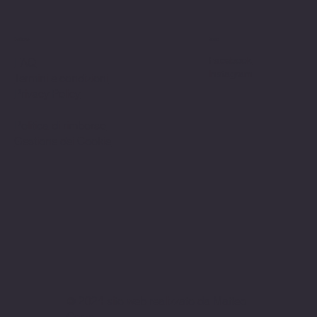
Politiche
Social
Facebook
FAQ
Instagram
Termini e condizioni
Privacy Policy
Politica di rimborso
Gestione dei Cookie
© 2024 sito web realizzato da Matteo
Cerza