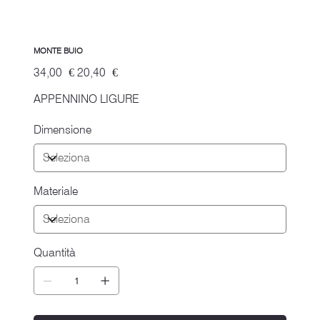
MONTE BUIO
Prezzo
Prezzo
34,00 €
20,40 €
originale
scontato
APPENNINO LIGURE
Dimensione
Materiale
Quantità