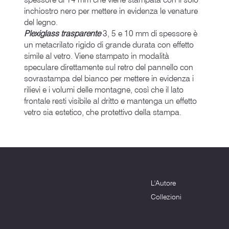
inchiostro nero per mettere in evidenza le venature
del legno.
Plexiglass trasparente
3, 5 e 10 mm di spessore è
un metacrilato rigido di grande durata con effetto
simile al vetro. Viene stampato in modalità
speculare direttamente sul retro del pannello con
sovrastampa del bianco per mettere in evidenza i
rilievi e i volumi delle montagne, così che il lato
frontale resti visibile al dritto e mantenga un effetto
vetro sia estetico, che protettivo della stampa.
Menu
Dove siamo
L'Autore
Terni (TR) - 05100
info@montagnenelcuore.it
Collezioni
+39 3339639223