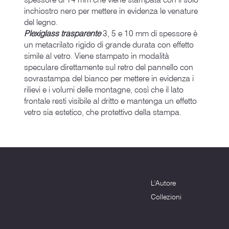
inchiostro nero per mettere in evidenza le venature
del legno.
Plexiglass trasparente
3, 5 e 10 mm di spessore è
un metacrilato rigido di grande durata con effetto
simile al vetro. Viene stampato in modalità
speculare direttamente sul retro del pannello con
sovrastampa del bianco per mettere in evidenza i
rilievi e i volumi delle montagne, così che il lato
frontale resti visibile al dritto e mantenga un effetto
vetro sia estetico, che protettivo della stampa.
Menu
Dove siamo
L'Autore
Terni (TR) - 05100
info@montagnenelcuore.it
Collezioni
+39 3339639223