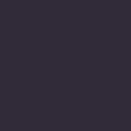
Politiche
Social
Facebook
FAQ
Instagram
Termini e condizioni
Privacy Policy
Politica di rimborso
Gestione dei Cookie
© 2024 sito web realizzato da Matteo
Cerza