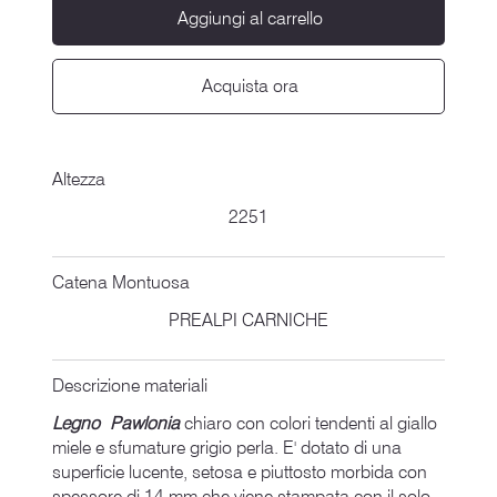
Aggiungi al carrello
Acquista ora
Altezza
2251
Catena Montuosa
PREALPI CARNICHE
Descrizione materiali
Legno Pawlonia
chiaro con colori tendenti al giallo
miele e sfumature grigio perla. E' dotato di una
superficie lucente, setosa e piuttosto morbida con
spessore di 14 mm che viene stampata con il solo