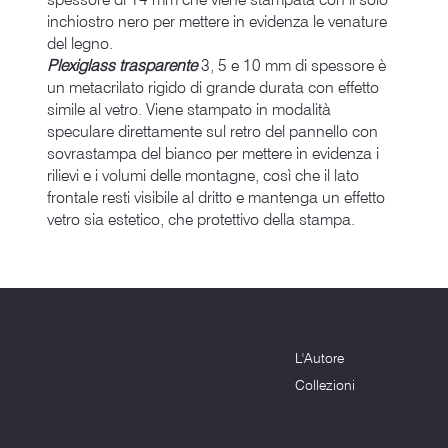
inchiostro nero per mettere in evidenza le venature
del legno.
Plexiglass trasparente
3, 5 e 10 mm di spessore è
un metacrilato rigido di grande durata con effetto
simile al vetro. Viene stampato in modalità
speculare direttamente sul retro del pannello con
sovrastampa del bianco per mettere in evidenza i
rilievi e i volumi delle montagne, così che il lato
frontale resti visibile al dritto e mantenga un effetto
vetro sia estetico, che protettivo della stampa.
Menu
Dove siamo
L'Autore
Terni (TR) - 05100
info@montagnenelcuore.it
Collezioni
+39 3339639223