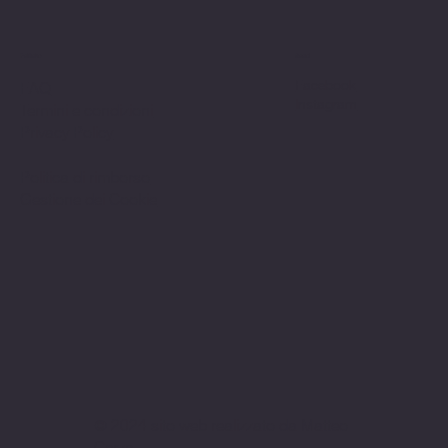
Politiche
Social
Facebook
FAQ
Instagram
Termini e condizioni
Privacy Policy
Politica di rimborso
Gestione dei Cookie
© 2024 sito web realizzato da Matteo
Cerza