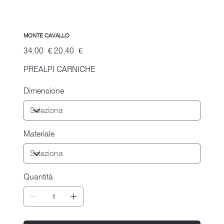
MONTE CAVALLO
Prezzo
Prezzo
34,00 €
20,40 €
originale
scontato
PREALPI CARNICHE
Dimensione
Materiale
Quantità