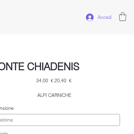
Accedi
ONTE CHIADENIS
Prezzo
Prezzo
34,00 €
20,40 €
originale
scontato
ALPI CARNICHE
nsione
iale