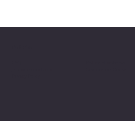
Politiche
FAQ
Politica di rimborso
Termini e condizioni
Gestione dei Cookie
Privacy Policy