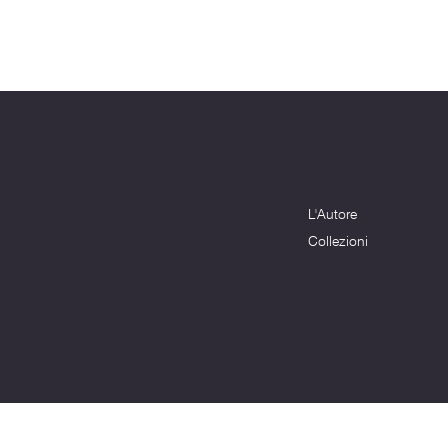
Menu
Dove siamo
Terni (TR) - 05100
L'Autore
info@montagnenelcuore.it
+39 3339639223
Collezioni
© 2024 sito web realizzato da Matteo Cerza