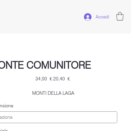
Accedi
ONTE COMUNITORE
Prezzo
Prezzo
34,00 €
20,40 €
originale
scontato
MONTI DELLA LAGA
nsione
iale