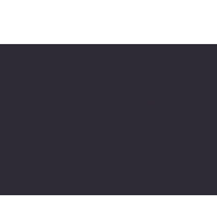
Politiche
FAQ
Politica di rimborso
Termini e condizioni
Gestione dei Cookie
Privacy Policy