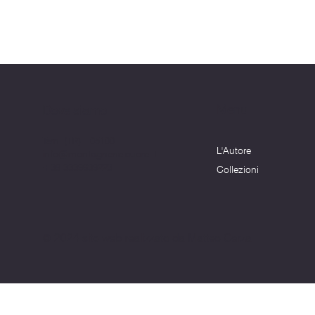
Menu
Dove siamo
Terni (TR) - 05100
L'Autore
info@montagnenelcuore.it
+39 3339639223
Collezioni
© 2024 sito web realizzato da Matteo Cerza